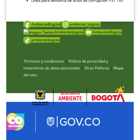
Línea para denuncia de actos de corrupción: +57 195
AmbienteBogota
ambiente_bogota
Ambientebogota
AmbienteBogota
ambientebogota
Términos y condiciones
|
Política de privacidad y
tratamiento de datos personales
|
Otras Políticas
|
Mapa
del sitio