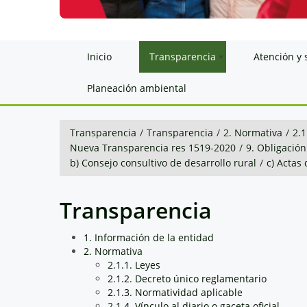
Inicio
Transparencia
Atención y 
Planeación ambiental
Transparencia
/
Transparencia
/
2. Normativa
/
2.1
Nueva Transparencia res 1519-2020
/
9. Obligación
b) Consejo consultivo de desarrollo rural
/
c) Actas
Transparencia
1. Información de la entidad
2. Normativa
2.1.1. Leyes
2.1.2. Decreto único reglamentario
2.1.3. Normatividad aplicable
2.1.4. Vínculo al diario o gaceta oficial