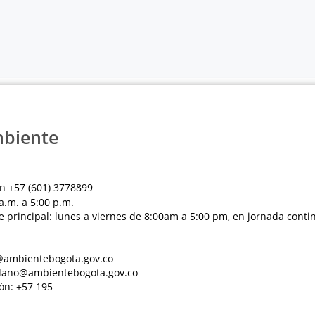
mbiente
n +57 (601) 3778899
a.m. a 5:00 p.m.
e principal: lunes a viernes de 8:00am a 5:00 pm, en jornada conti
al@ambientebogota.gov.co
dadano@ambientebogota.gov.co
ón: +57 195