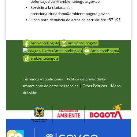
defensajudicial@ambientebogota.gov.co
Servicio a la ciudadanía:
atencionalciudadano@ambientebogota.gov.co
Línea para denuncia de actos de corrupción: +57 195
AmbienteBogota
ambiente_bogota
Ambientebogota
AmbienteBogota
ambientebogota
Términos y condiciones
|
Política de privacidad y
tratamiento de datos personales
|
Otras Políticas
|
Mapa
del sitio