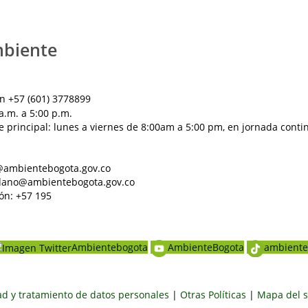
mbiente
n +57 (601) 3778899
a.m. a 5:00 p.m.
e principal: lunes a viernes de 8:00am a 5:00 pm, en jornada conti
al@ambientebogota.gov.co
dadano@ambientebogota.gov.co
ón: +57 195
Ambientebogota
AmbienteBogota
ambiente
dad y tratamiento de datos personales
|
Otras Políticas
|
Mapa del s