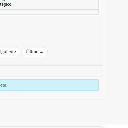
atégico
Siguiente
Último →
eta.