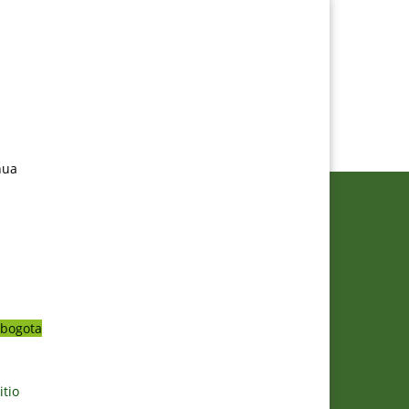
nua
bogota
itio