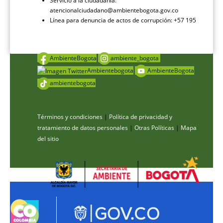
Servicio a la ciudadanía:
atencionalciudadano@ambientebogota.gov.co
Línea para denuncia de actos de corrupción: +57 195
AmbienteBogota
ambiente_bogota
Ambientebogota
AmbienteBogota
ambientebogota
Términos y condiciones
|
Política de privacidad y
tratamiento de datos personales
|
Otras Políticas
|
Mapa
del sitio