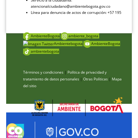
Servicio a la ciudadanía:
atencionalciudadano@ambientebogota.gov.co
Línea para denuncia de actos de corrupción: +57 195
AmbienteBogota
ambiente_bogota
Ambientebogota
AmbienteBogota
ambientebogota
Términos y condiciones
|
Política de privacidad y
tratamiento de datos personales
|
Otras Políticas
|
Mapa
del sitio