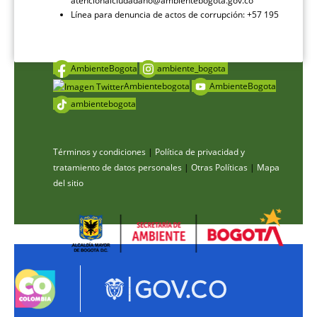
atencionalciudadano@ambientebogota.gov.co
Línea para denuncia de actos de corrupción: +57 195
AmbienteBogota
ambiente_bogota
Ambientebogota
AmbienteBogota
ambientebogota
Términos y condiciones
|
Política de privacidad y
tratamiento de datos personales
|
Otras Políticas
|
Mapa
del sitio