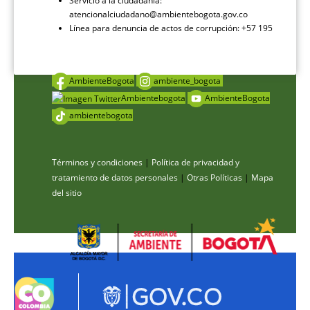
Servicio a la ciudadanía:
atencionalciudadano@ambientebogota.gov.co
Línea para denuncia de actos de corrupción: +57 195
AmbienteBogota
ambiente_bogota
Ambientebogota
AmbienteBogota
ambientebogota
Términos y condiciones
|
Política de privacidad y
tratamiento de datos personales
|
Otras Políticas
|
Mapa
del sitio