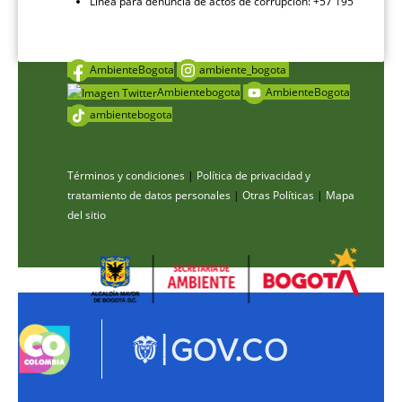
Línea para denuncia de actos de corrupción: +57 195
AmbienteBogota
ambiente_bogota
Ambientebogota
AmbienteBogota
ambientebogota
Términos y condiciones
|
Política de privacidad y
tratamiento de datos personales
|
Otras Políticas
|
Mapa
del sitio