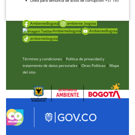
Línea para denuncia de actos de corrupción: +57 195
AmbienteBogota
ambiente_bogota
Ambientebogota
AmbienteBogota
ambientebogota
Términos y condiciones
|
Política de privacidad y
tratamiento de datos personales
|
Otras Políticas
|
Mapa
del sitio