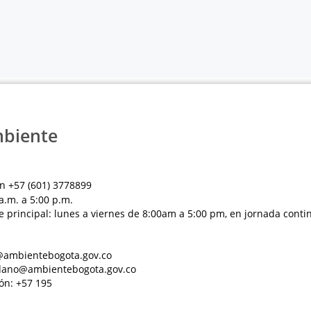
mbiente
n +57 (601) 3778899
a.m. a 5:00 p.m.
e principal: lunes a viernes de 8:00am a 5:00 pm, en jornada conti
al@ambientebogota.gov.co
dadano@ambientebogota.gov.co
ón: +57 195