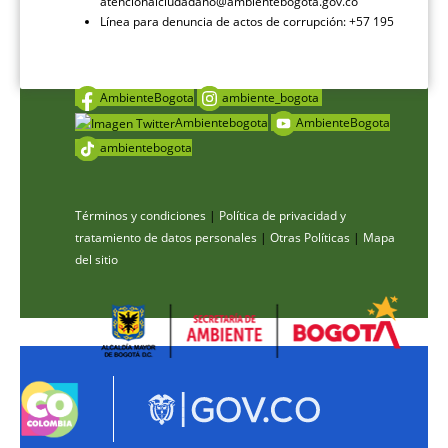
atencionalciudadano@ambientebogota.gov.co
Línea para denuncia de actos de corrupción: +57 195
AmbienteBogota
ambiente_bogota
Ambientebogota
AmbienteBogota
ambientebogota
Términos y condiciones
|
Política de privacidad y
tratamiento de datos personales
|
Otras Políticas
|
Mapa
del sitio