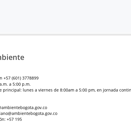
mbiente
n +57 (601) 3778899
a.m. a 5:00 p.m.
e principal: lunes a viernes de 8:00am a 5:00 pm, en jornada conti
al@ambientebogota.gov.co
dadano@ambientebogota.gov.co
ón: +57 195