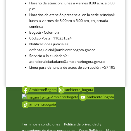
Horario de atención: lunes a viernes 8:00 a.m. a 5:00
p.m.
Horarios de atención presencial en la sede principal:
lunes a viernes de 8:00am a 5:00 pm, en jornada
continua
Bogotá - Colombia
Código Postal: 110231324
Notificaciones judiciales:
defensajudicial@ambientebogota.gov.co
Servicio a la ciudadanía:
atencionalciudadano@ambientebogota.gov.co
Línea para denuncia de actos de corrupción: +57 195
AmbienteBogota
ambiente_bogota
Ambientebogota
AmbienteBogota
ambientebogota
Términos y condiciones
|
Política de privacidad y
tratamiento de datos personales
|
Otras Políticas
|
Mapa