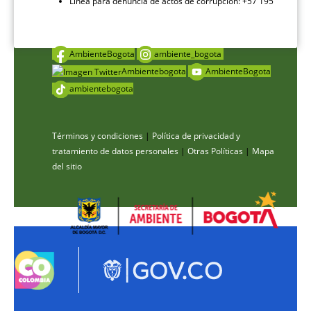
Línea para denuncia de actos de corrupción: +57 195
AmbienteBogota
ambiente_bogota
Ambientebogota
AmbienteBogota
ambientebogota
Términos y condiciones
|
Política de privacidad y
tratamiento de datos personales
|
Otras Políticas
|
Mapa
del sitio