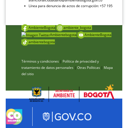
atencionalciudadano@ambientebogota.gov.co
Línea para denuncia de actos de corrupción: +57 195
AmbienteBogota
ambiente_bogota
Ambientebogota
AmbienteBogota
ambientebogota
Términos y condiciones
|
Política de privacidad y
tratamiento de datos personales
|
Otras Políticas
|
Mapa
del sitio