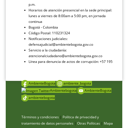
p.m.
Horarios de atención presencial en la sede principal:
lunes a viernes de 8:00am a 5:00 pm, en jornada
continua
Bogotá - Colombia
Código Postal: 110231324
Notificaciones judiciales:
defensajudicial@ambientebogota.gov.co
Servicio a la ciudadanía:
atencionalciudadano@ambientebogota.gov.co
Línea para denuncia de actos de corrupción: +57 195
AmbienteBogota
ambiente_bogota
Ambientebogota
AmbienteBogota
ambientebogota
Términos y condiciones
|
Política de privacidad y
tratamiento de datos personales
|
Otras Políticas
|
Mapa