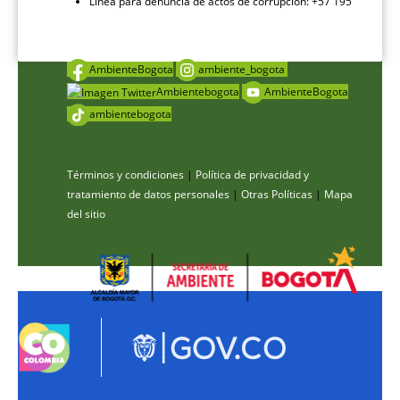
Línea para denuncia de actos de corrupción: +57 195
AmbienteBogota
ambiente_bogota
Ambientebogota
AmbienteBogota
ambientebogota
Términos y condiciones
|
Política de privacidad y
tratamiento de datos personales
|
Otras Políticas
|
Mapa
del sitio