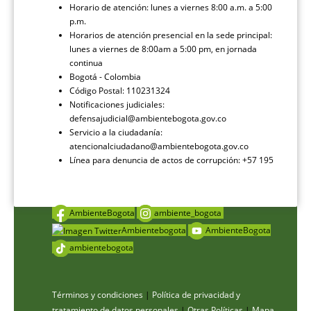
Horario de atención: lunes a viernes 8:00 a.m. a 5:00
p.m.
Horarios de atención presencial en la sede principal:
lunes a viernes de 8:00am a 5:00 pm, en jornada
continua
Bogotá - Colombia
Código Postal: 110231324
Notificaciones judiciales:
defensajudicial@ambientebogota.gov.co
Servicio a la ciudadanía:
atencionalciudadano@ambientebogota.gov.co
Línea para denuncia de actos de corrupción: +57 195
AmbienteBogota
ambiente_bogota
Ambientebogota
AmbienteBogota
ambientebogota
Términos y condiciones
|
Política de privacidad y
tratamiento de datos personales
|
Otras Políticas
|
Mapa