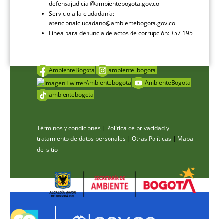
defensajudicial@ambientebogota.gov.co
Servicio a la ciudadanía:
atencionalciudadano@ambientebogota.gov.co
Línea para denuncia de actos de corrupción: +57 195
AmbienteBogota
ambiente_bogota
Ambientebogota
AmbienteBogota
ambientebogota
Términos y condiciones
|
Política de privacidad y
tratamiento de datos personales
|
Otras Políticas
|
Mapa
del sitio