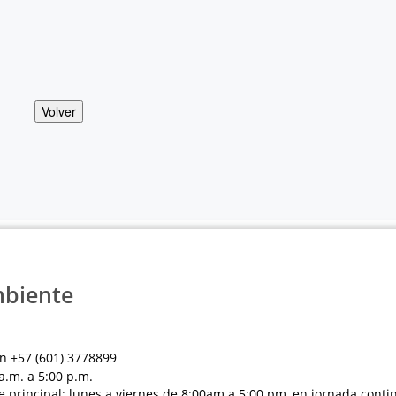
Volver
mbiente
n +57 (601) 3778899
a.m. a 5:00 p.m.
e principal: lunes a viernes de 8:00am a 5:00 pm, en jornada conti