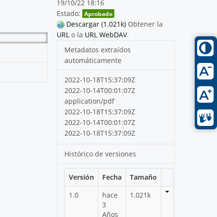
19/10/22 18:16
Estado:
Aprobado
Descargar (1.021k)
Obtener la
URL
o la
URL WebDAV
.
Metadatos extraídos
automáticamente
2022-10-18T15:37:09Z
2022-10-14T00:01:07Z
application/pdf
2022-10-18T15:37:09Z
2022-10-14T00:01:07Z
2022-10-18T15:37:09Z
Histórico de versiones
Versión
Fecha
Tamaño
1.0
hace
1.021k
3
Años