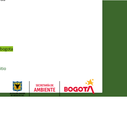
bogota
itio