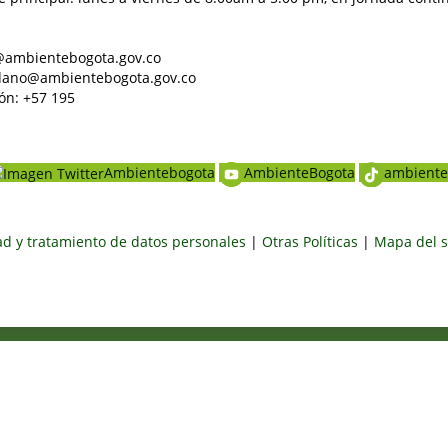
al@ambientebogota.gov.co
dadano@ambientebogota.gov.co
ón: +57 195
Ambientebogota
AmbienteBogota
ambiente
dad y tratamiento de datos personales
|
Otras Políticas
|
Mapa del s