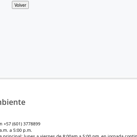
Volver
mbiente
n +57 (601) 3778899
a.m. a 5:00 p.m.
e principal: lunes a viernes de 8:00am a 5:00 pm, en jornada conti