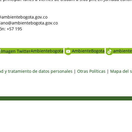
al@ambientebogota.gov.co
dadano@ambientebogota.gov.co
ón: +57 195
Ambientebogota
AmbienteBogota
ambiente
dad y tratamiento de datos personales
|
Otras Políticas
|
Mapa del s