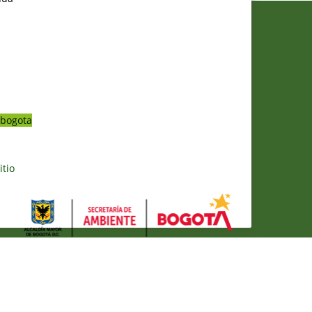
bogota
itio