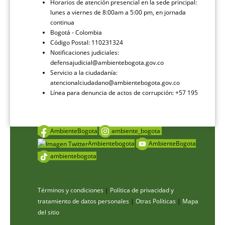
Horarios de atención presencial en la sede principal:
lunes a viernes de 8:00am a 5:00 pm, en jornada
continua
Bogotá - Colombia
Código Postal: 110231324
Notificaciones judiciales:
defensajudicial@ambientebogota.gov.co
Servicio a la ciudadanía:
atencionalciudadano@ambientebogota.gov.co
Línea para denuncia de actos de corrupción: +57 195
AmbienteBogota
ambiente_bogota
Ambientebogota
AmbienteBogota
ambientebogota
Términos y condiciones
|
Política de privacidad y
tratamiento de datos personales
|
Otras Políticas
|
Mapa
del sitio