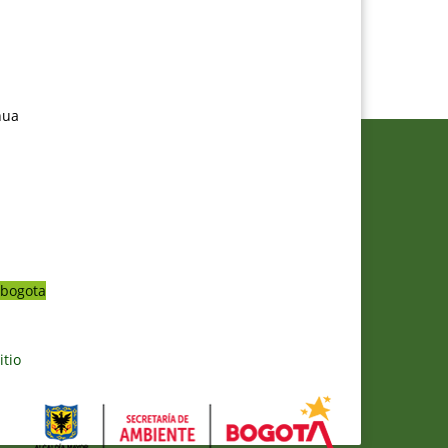
nua
bogota
itio