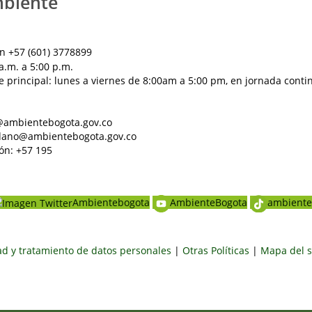
mbiente
n +57 (601) 3778899
a.m. a 5:00 p.m.
e principal: lunes a viernes de 8:00am a 5:00 pm, en jornada conti
al@ambientebogota.gov.co
dadano@ambientebogota.gov.co
ón: +57 195
Ambientebogota
AmbienteBogota
ambiente
dad y tratamiento de datos personales
|
Otras Políticas
|
Mapa del s