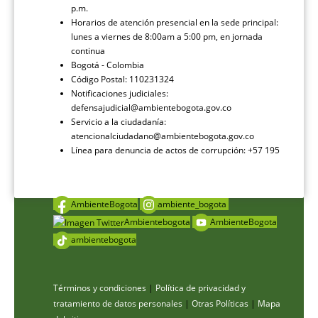
p.m.
Horarios de atención presencial en la sede principal:
lunes a viernes de 8:00am a 5:00 pm, en jornada
continua
Bogotá - Colombia
Código Postal: 110231324
Notificaciones judiciales:
defensajudicial@ambientebogota.gov.co
Servicio a la ciudadanía:
atencionalciudadano@ambientebogota.gov.co
Línea para denuncia de actos de corrupción: +57 195
AmbienteBogota
ambiente_bogota
Ambientebogota
AmbienteBogota
ambientebogota
Términos y condiciones
|
Política de privacidad y
tratamiento de datos personales
|
Otras Políticas
|
Mapa