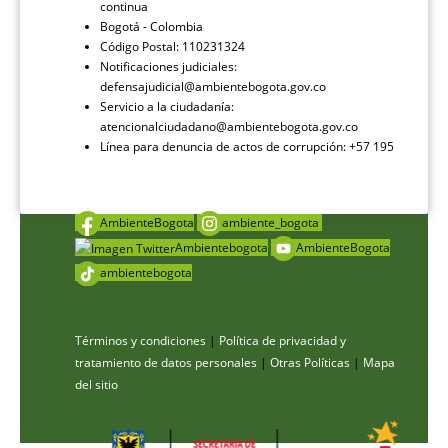
continua
Bogotá - Colombia
Código Postal: 110231324
Notificaciones judiciales:
defensajudicial@ambientebogota.gov.co
Servicio a la ciudadanía:
atencionalciudadano@ambientebogota.gov.co
Línea para denuncia de actos de corrupción: +57 195
AmbienteBogota
ambiente_bogota
Ambientebogota
AmbienteBogota
ambientebogota
Términos y condiciones
|
Política de privacidad y
tratamiento de datos personales
|
Otras Políticas
|
Mapa
del sitio