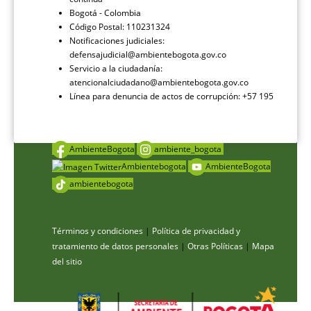
Bogotá - Colombia
Código Postal: 110231324
Notificaciones judiciales:
defensajudicial@ambientebogota.gov.co
Servicio a la ciudadanía:
atencionalciudadano@ambientebogota.gov.co
Línea para denuncia de actos de corrupción: +57 195
AmbienteBogota
ambiente_bogota
Ambientebogota
AmbienteBogota
ambientebogota
Términos y condiciones
|
Política de privacidad y
tratamiento de datos personales
|
Otras Políticas
|
Mapa
del sitio