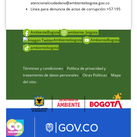
atencionalciudadano@ambientebogota.gov.co
Línea para denuncia de actos de corrupción: +57 195
AmbienteBogota
ambiente_bogota
Ambientebogota
AmbienteBogota
ambientebogota
Términos y condiciones
|
Política de privacidad y
tratamiento de datos personales
|
Otras Políticas
|
Mapa
del sitio