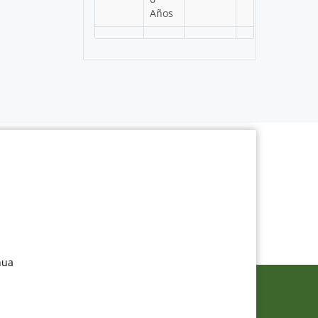
Años
nua