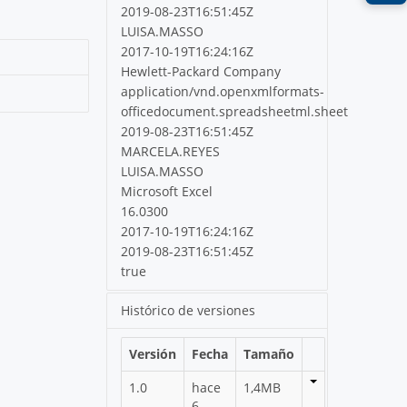
2019-08-23T16:51:45Z
LUISA.MASSO
2017-10-19T16:24:16Z
Hewlett-Packard Company
application/vnd.openxmlformats-
officedocument.spreadsheetml.sheet
2019-08-23T16:51:45Z
MARCELA.REYES
LUISA.MASSO
Microsoft Excel
16.0300
2017-10-19T16:24:16Z
2019-08-23T16:51:45Z
true
Histórico de versiones
Versión
Fecha
Tamaño
1.0
hace
1,4MB
6