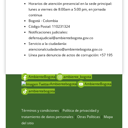
Horarios de atención presencial en la sede principal:
lunes a viernes de 8:00am a 5:00 pm, en jornada
continua
Bogotá - Colombia
Código Postal: 110231324
Notificaciones judiciales:
defensajudicial@ambientebogota.gov.co
Servicio a la ciudadanía:
atencionalciudadano@ambientebogota.gov.co
Línea para denuncia de actos de corrupción: +57 195
AmbienteBogota
ambiente_bogota
Ambientebogota
AmbienteBogota
ambientebogota
Términos y condiciones
|
Política de privacidad y
tratamiento de datos personales
|
Otras Políticas
|
Mapa
del sitio