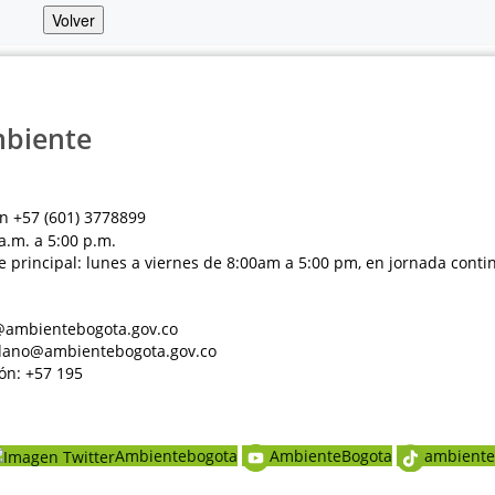
Volver
mbiente
n +57 (601) 3778899
a.m. a 5:00 p.m.
e principal: lunes a viernes de 8:00am a 5:00 pm, en jornada conti
al@ambientebogota.gov.co
dadano@ambientebogota.gov.co
ón: +57 195
Ambientebogota
AmbienteBogota
ambiente