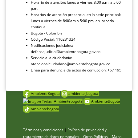
Horario de atención: lunes a viernes 8:00 a.m. a 5:00
p.m.
Horarios de atención presencial en la sede principal:
lunes a viernes de 8:00am a 5:00 pm, en jornada
continua
Bogotá - Colombia
Código Postal: 110231324
Notificaciones judiciales:
defensajudicial@ambientebogota.gov.co
Servicio a la ciudadanía:
atencionalciudadano@ambientebogota.gov.co
Línea para denuncia de actos de corrupción: +57 195
AmbienteBogota
ambiente_bogota
Ambientebogota
AmbienteBogota
ambientebogota
Términos y condiciones
|
Política de privacidad y
tratamiento de datos personales
|
Otras Políticas
|
Mapa