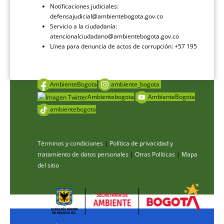
Notificaciones judiciales:
defensajudicial@ambientebogota.gov.co
Servicio a la ciudadanía:
atencionalciudadano@ambientebogota.gov.co
Línea para denuncia de actos de corrupción: +57 195
AmbienteBogota
ambiente_bogota
Ambientebogota
AmbienteBogota
ambientebogota
Términos y condiciones
|
Política de privacidad y
tratamiento de datos personales
|
Otras Políticas
|
Mapa
del sitio