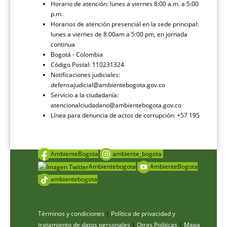
Horario de atención: lunes a viernes 8:00 a.m. a 5:00
p.m.
Horarios de atención presencial en la sede principal:
lunes a viernes de 8:00am a 5:00 pm, en jornada
continua
Bogotá - Colombia
Código Postal: 110231324
Notificaciones judiciales:
defensajudicial@ambientebogota.gov.co
Servicio a la ciudadanía:
atencionalciudadano@ambientebogota.gov.co
Línea para denuncia de actos de corrupción: +57 195
AmbienteBogota
ambiente_bogota
Ambientebogota
AmbienteBogota
ambientebogota
Términos y condiciones
|
Política de privacidad y
tratamiento de datos personales
|
Otras Políticas
|
Mapa