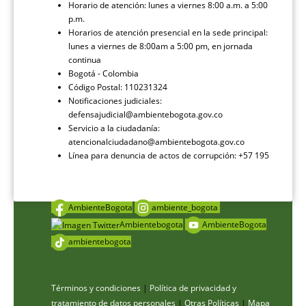
Horario de atención: lunes a viernes 8:00 a.m. a 5:00
p.m.
Horarios de atención presencial en la sede principal:
lunes a viernes de 8:00am a 5:00 pm, en jornada
continua
Bogotá - Colombia
Código Postal: 110231324
Notificaciones judiciales:
defensajudicial@ambientebogota.gov.co
Servicio a la ciudadanía:
atencionalciudadano@ambientebogota.gov.co
Línea para denuncia de actos de corrupción: +57 195
AmbienteBogota
ambiente_bogota
Ambientebogota
AmbienteBogota
ambientebogota
Términos y condiciones
|
Política de privacidad y
tratamiento de datos personales
|
Otras Políticas
|
Mapa