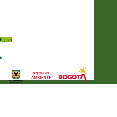
bogota
itio