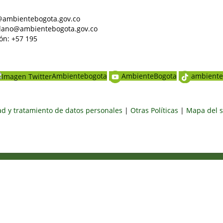
al@ambientebogota.gov.co
dadano@ambientebogota.gov.co
ón: +57 195
Ambientebogota
AmbienteBogota
ambiente
dad y tratamiento de datos personales
|
Otras Políticas
|
Mapa del s