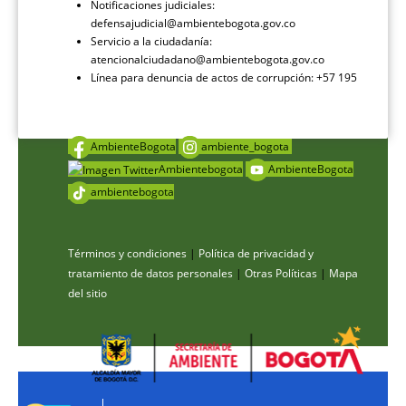
Notificaciones judiciales:
defensajudicial@ambientebogota.gov.co
Servicio a la ciudadanía:
atencionalciudadano@ambientebogota.gov.co
Línea para denuncia de actos de corrupción: +57 195
AmbienteBogota
ambiente_bogota
Ambientebogota
AmbienteBogota
ambientebogota
Términos y condiciones
|
Política de privacidad y
tratamiento de datos personales
|
Otras Políticas
|
Mapa
del sitio