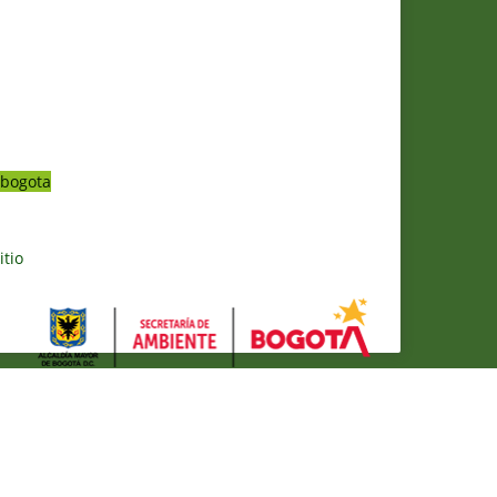
bogota
itio