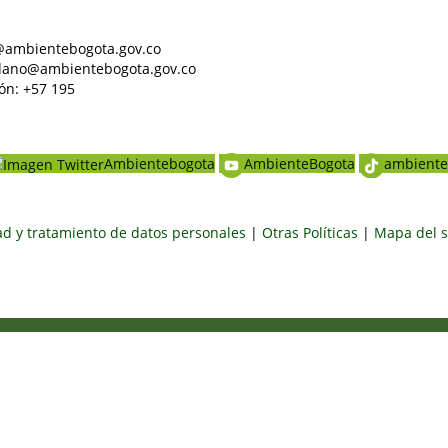
al@ambientebogota.gov.co
dadano@ambientebogota.gov.co
ón: +57 195
Ambientebogota
AmbienteBogota
ambiente
dad y tratamiento de datos personales
|
Otras Políticas
|
Mapa del s