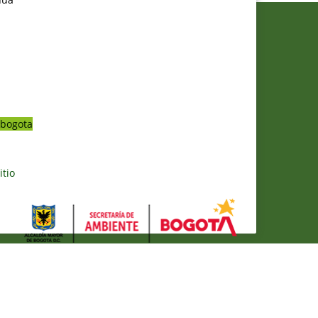
bogota
itio