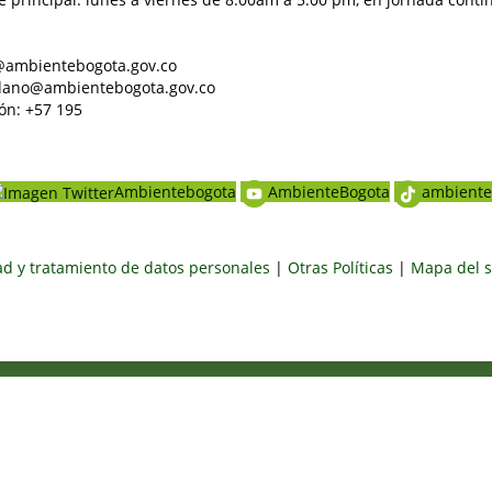
al@ambientebogota.gov.co
dadano@ambientebogota.gov.co
ón: +57 195
Ambientebogota
AmbienteBogota
ambiente
dad y tratamiento de datos personales
|
Otras Políticas
|
Mapa del s