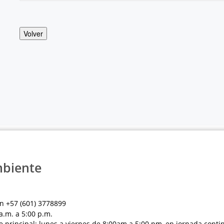
Volver
mbiente
n +57 (601) 3778899
a.m. a 5:00 p.m.
e principal: lunes a viernes de 8:00am a 5:00 pm, en jornada conti