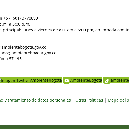
n +57 (601) 3778899
a.m. a 5:00 p.m.
e principal: lunes a viernes de 8:00am a 5:00 pm, en jornada conti
al@ambientebogota.gov.co
dadano@ambientebogota.gov.co
ón: +57 195
Ambientebogota
AmbienteBogota
ambiente
dad y tratamiento de datos personales
|
Otras Políticas
|
Mapa del s