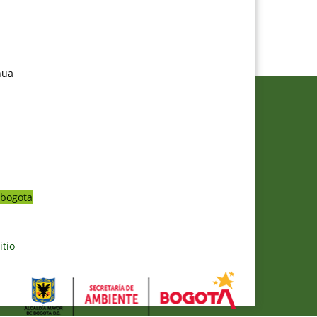
nua
bogota
itio