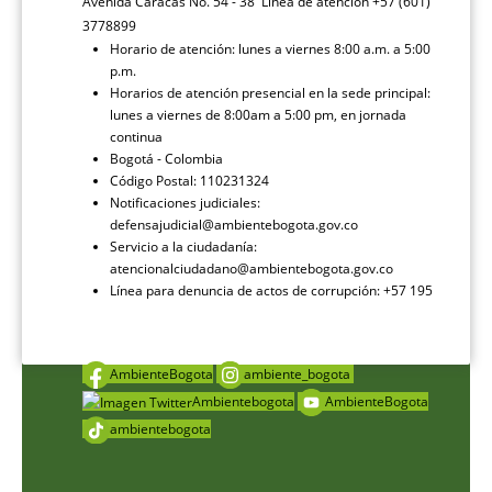
Avenida Caracas No. 54 - 38 Línea de atención +57 (601)
3778899
Horario de atención: lunes a viernes 8:00 a.m. a 5:00
p.m.
Horarios de atención presencial en la sede principal:
lunes a viernes de 8:00am a 5:00 pm, en jornada
continua
Bogotá - Colombia
Código Postal: 110231324
Notificaciones judiciales:
defensajudicial@ambientebogota.gov.co
Servicio a la ciudadanía:
atencionalciudadano@ambientebogota.gov.co
Línea para denuncia de actos de corrupción: +57 195
AmbienteBogota
ambiente_bogota
Ambientebogota
AmbienteBogota
ambientebogota