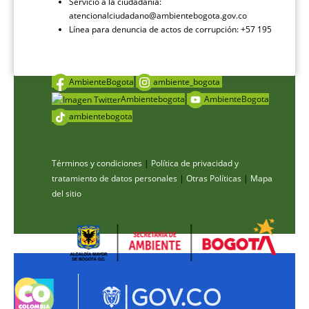
Servicio a la ciudadanía:
atencionalciudadano@ambientebogota.gov.co
Línea para denuncia de actos de corrupción: +57 195
AmbienteBogota
ambiente_bogota
Ambientebogota
AmbienteBogota
ambientebogota
Términos y condiciones
|
Política de privacidad y
tratamiento de datos personales
|
Otras Políticas
|
Mapa
del sitio