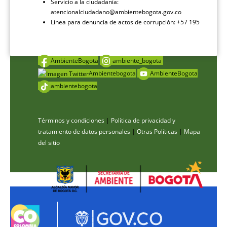
Servicio a la ciudadanía:
atencionalciudadano@ambientebogota.gov.co
Línea para denuncia de actos de corrupción: +57 195
AmbienteBogota
ambiente_bogota
Ambientebogota
AmbienteBogota
ambientebogota
Términos y condiciones
|
Política de privacidad y
tratamiento de datos personales
|
Otras Políticas
|
Mapa
del sitio