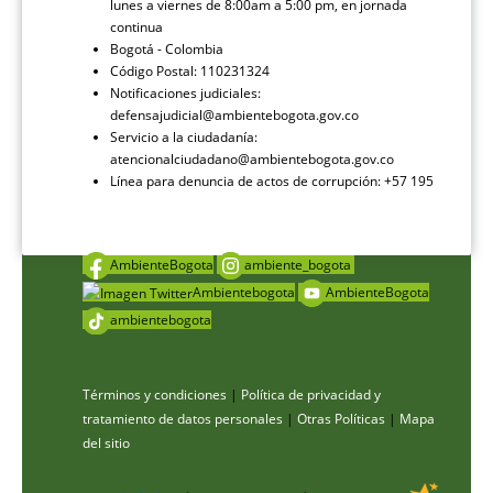
lunes a viernes de 8:00am a 5:00 pm, en jornada
continua
Bogotá - Colombia
Código Postal: 110231324
Notificaciones judiciales:
defensajudicial@ambientebogota.gov.co
Servicio a la ciudadanía:
atencionalciudadano@ambientebogota.gov.co
Línea para denuncia de actos de corrupción: +57 195
AmbienteBogota
ambiente_bogota
Ambientebogota
AmbienteBogota
ambientebogota
Términos y condiciones
|
Política de privacidad y
tratamiento de datos personales
|
Otras Políticas
|
Mapa
del sitio