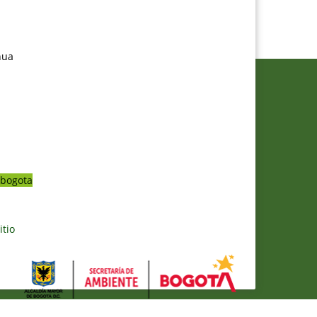
nua
bogota
itio