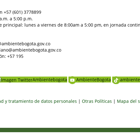
n +57 (601) 3778899
a.m. a 5:00 p.m.
e principal: lunes a viernes de 8:00am a 5:00 pm, en jornada conti
al@ambientebogota.gov.co
dadano@ambientebogota.gov.co
ón: +57 195
Ambientebogota
AmbienteBogota
ambiente
dad y tratamiento de datos personales
|
Otras Políticas
|
Mapa del s