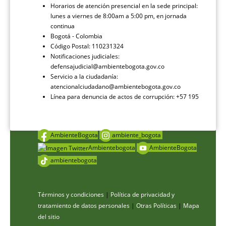
Horarios de atención presencial en la sede principal:
lunes a viernes de 8:00am a 5:00 pm, en jornada
continua
Bogotá - Colombia
Código Postal: 110231324
Notificaciones judiciales:
defensajudicial@ambientebogota.gov.co
Servicio a la ciudadanía:
atencionalciudadano@ambientebogota.gov.co
Línea para denuncia de actos de corrupción: +57 195
AmbienteBogota
ambiente_bogota
Ambientebogota
AmbienteBogota
ambientebogota
Términos y condiciones
|
Política de privacidad y
tratamiento de datos personales
|
Otras Políticas
|
Mapa
del sitio