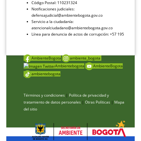
Código Postal: 110231324
Notificaciones judiciales:
defensajudicial@ambientebogota.gov.co
Servicio a la ciudadanía:
atencionalciudadano@ambientebogota.gov.co
Línea para denuncia de actos de corrupción: +57 195
AmbienteBogota
ambiente_bogota
Ambientebogota
AmbienteBogota
ambientebogota
Términos y condiciones
|
Política de privacidad y
tratamiento de datos personales
|
Otras Políticas
|
Mapa
del sitio