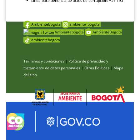
Línea para denuncia de actos de corrupción: +57 195
AmbienteBogota
ambiente_bogota
Ambientebogota
AmbienteBogota
ambientebogota
Términos y condiciones
|
Política de privacidad y
tratamiento de datos personales
|
Otras Políticas
|
Mapa
del sitio