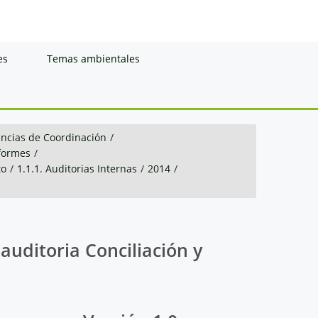
es
Temas ambientales
ancias de Coordinación
/
nformes
/
to
/
1.1.1. Auditorias Internas
/
2014
/
 auditoria Conciliación y