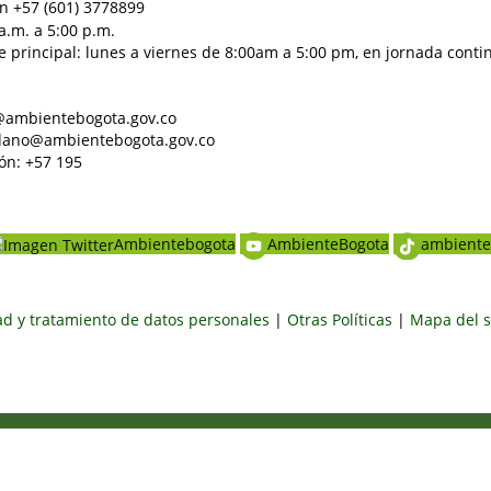
n +57 (601) 3778899
a.m. a 5:00 p.m.
e principal: lunes a viernes de 8:00am a 5:00 pm, en jornada conti
al@ambientebogota.gov.co
dadano@ambientebogota.gov.co
ón: +57 195
Ambientebogota
AmbienteBogota
ambiente
dad y tratamiento de datos personales
|
Otras Políticas
|
Mapa del s