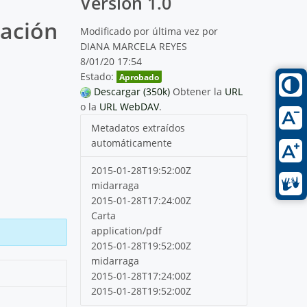
Versión 1.0
iación
Modificado por última vez por
DIANA MARCELA REYES
8/01/20 17:54
Estado:
Aprobado
Descargar (350k)
Obtener la
URL
o la
URL WebDAV
.
Metadatos extraídos
automáticamente
2015-01-28T19:52:00Z
midarraga
2015-01-28T17:24:00Z
Carta
application/pdf
2015-01-28T19:52:00Z
midarraga
2015-01-28T17:24:00Z
2015-01-28T19:52:00Z