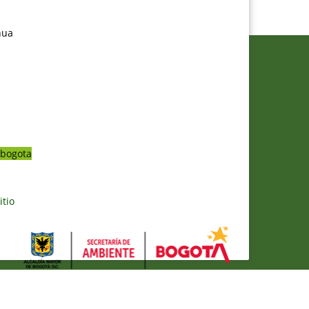
nua
bogota
itio