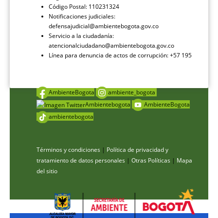
Código Postal: 110231324
Notificaciones judiciales:
defensajudicial@ambientebogota.gov.co
Servicio a la ciudadanía:
atencionalciudadano@ambientebogota.gov.co
Línea para denuncia de actos de corrupción: +57 195
AmbienteBogota
ambiente_bogota
Ambientebogota
AmbienteBogota
ambientebogota
Términos y condiciones
|
Política de privacidad y
tratamiento de datos personales
|
Otras Políticas
|
Mapa
del sitio